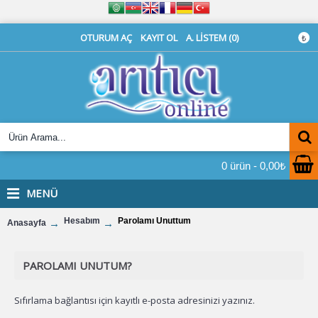
OTURUM AÇ
KAYIT OL
A. LISTEM (
0
)
₺
0 ürün - 0,00₺
MENÜ
Hesabım
Parolamı Unuttum
Anasayfa
PAROLAMI UNUTUM?
Sıfırlama bağlantısı için kayıtlı e-posta adresinizi yazınız.