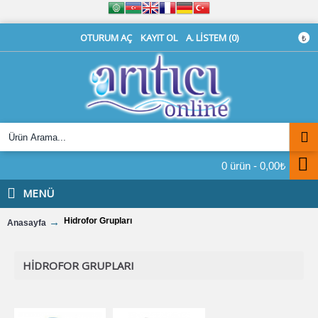
OTURUM AÇ
KAYIT OL
A. LISTEM (
0
)
₺
0 ürün - 0,00₺
MENÜ
Hidrofor Grupları
Anasayfa
HIDROFOR GRUPLARI