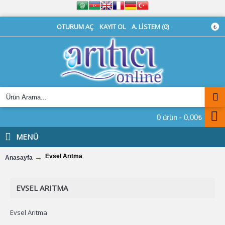
OTURUM AÇ
KAYIT OL
A. LISTEM (
0
)
₺
0 ürün - 0,00₺
MENÜ
Evsel Arıtma
Anasayfa
EVSEL ARITMA
Evsel Arıtma