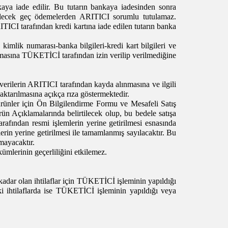
kaya iade edilir. Bu tutarın bankaya iadesinden sonra
lecek geç ödemelerden ARITICI sorumlu tutulamaz.
I tarafından kredi kartına iade edilen tutarın banka
 kimlik numarası-banka bilgileri-kredi kart bilgileri ve
rılmasına TÜKETİCİ tarafından izin verilip verilmediğine
verilerin ARITICI tarafından kayda alınmasına ve ilgili
a aktarılmasına açıkça rıza göstermektedir.
 ürünler için Ön Bilgilendirme Formu ve Mesafeli Satış
ün Açıklamalarında belirtilecek olup, bu bedele satışa
rafından resmi işlemlerin yerine getirilmesi esnasında
in yerine getirilmesi ile tamamlanmış sayılacaktır. Bu
mayacaktır.
mlerinin geçerliliğini etkilemez.
 kadar olan ihtilaflar için TÜKETİCİ işleminin yapıldığı
 ihtilaflarda ise TÜKETİCİ işleminin yapıldığı veya