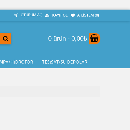
OTURUM AÇ
KAYIT OL
A. LISTEM (
0
)
0 ürün - 0,00₺
MPA/HİDROFOR
TESİSAT/SU DEPOLARI