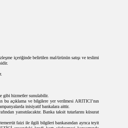
sözleşme içeriğinde belirtilen mal/ürünün satışı ve teslimi
idir.
r.
 gibi hizmetler sunulabilir.
dan bu açıklama ve bilgilere yer verilmesi ARITICI’nın
panyalarda inisiyatif bankalara aittir.
fından yansıtılacaktır. Banka taksit tutarlarını küsurat
merrüt faizi ile ilgili bilgileri bankasından ayrıca teyit