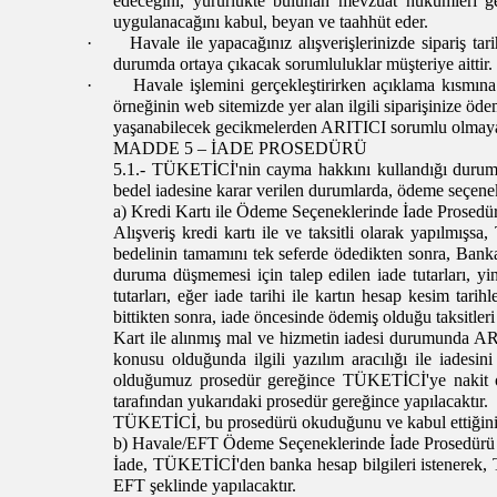
edeceğini, yürürlükte bulunan mevzuat hükümleri ge
uygulanacağını kabul, beyan ve taahhüt eder.
·
Havale ile yapacağınız alışverişlerinizde sipariş ta
durumda ortaya çıkacak sorumluluklar müşteriye aittir.
·
Havale işlemini gerçekleştirirken açıklama kısmına
örneğinin web sitemizde yer alan ilgili
siparişinize öde
yaşanabilecek gecikmelerden ARITICI sorumlu olmaya
MADDE 5 – İADE PROSEDÜRÜ
5.1.- TÜKETİCİ'nin cayma hakkını kullandığı durumla
bedel iadesine karar verilen durumlarda, ödeme seçenekle
a) Kredi Kartı ile Ödeme Seçeneklerinde İade Prosedü
Alışveriş kredi kartı ile ve taksitli olarak yapılm
bedelinin tamamını tek seferde ödedikten sonra, Bank
duruma düşmemesi için talep edilen iade tutarları, yin
tutarları, eğer iade tarihi ile kartın hesap kesim tar
bittikten sonra, iade öncesinde ödemiş olduğu taksitler
Kart ile alınmış mal ve hizmetin iadesi durumunda A
konusu olduğunda ilgili yazılım aracılığı ile iade
olduğumuz prosedür gereğince TÜKETİCİ'ye nakit ol
tarafından yukarıdaki prosedür gereğince yapılacaktır.
TÜKETİCİ, bu prosedürü okuduğunu ve kabul ettiğini 
b) Havale/EFT Ödeme Seçeneklerinde İade Prosedürü
İade, TÜKETİCİ'den banka hesap bilgileri istenerek, TÜ
EFT şeklinde yapılacaktır.