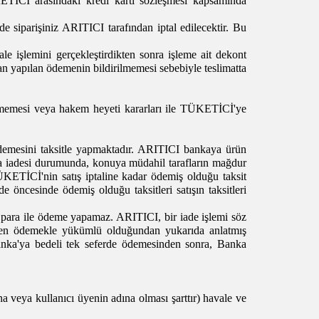
KETİCİ arasındaki kredi kartı sözleşmesi kapsamında
de siparişiniz ARITICI tarafından iptal edilecektir. Bu
le işlemini gerçekleştirdikten sonra işleme ait dekont
 yapılan ödemenin bildirilmemesi sebebiyle teslimatta
lememesi veya hakem heyeti kararları ile TÜKETİCİ'ye
ödemesini taksitle yapmaktadır. ARITICI bankaya ürün
na iadesi durumunda, konuya müdahil tarafların mağdur
 TÜKETİCİ'nin satış iptaline kadar ödemiş olduğu taksit
e öncesinde ödemiş olduğu taksitleri satışın taksitleri
para ile ödeme yapamaz. ARITICI, bir iade işlemi söz
suben ödemekle yükümlü olduğundan yukarıda anlatmış
nka'ya bedeli tek seferde ödemesinden sonra, Banka
a veya kullanıcı üyenin adına olması şarttır) havale ve