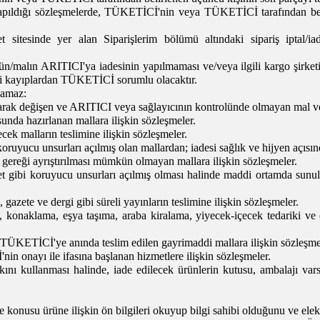
 yapıldığı sözleşmelerde, TÜKETİCİ'nin veya TÜKETİCİ tarafından beli
 sitesinde yer alan Siparişlerim bölümü altındaki sipariş iptal/iad
/malın ARITICI'ya iadesinin yapılmaması ve/veya ilgili kargo şirketi
di kayıplardan TÜKETİCİ sorumlu olacaktır.
namaz:
olarak değişen ve ARITICI veya sağlayıcının kontrolünde olmayan mal ve
usunda hazırlanan mallara ilişkin sözleşmeler.
ek malların teslimine ilişkin sözleşmeler.
oruyucu unsurları açılmış olan mallardan; iadesi sağlık ve hijyen açısı
 gereği ayrıştırılması mümkün olmayan mallara ilişkin sözleşmeler.
 gibi koruyucu unsurları açılmış olması halinde maddi ortamda sunulan
azete ve dergi gibi süreli yayınların teslimine ilişkin sözleşmeler.
n, konaklama, eşya taşıma, araba kiralama, yiyecek-içecek tedariki 
a TÜKETİCİ'ye anında teslim edilen gayrimaddi mallara ilişkin sözleşme
 onayı ile ifasına başlanan hizmetlere ilişkin sözleşmeler.
kullanması halinde, iade edilecek ürünlerin kutusu, ambalajı varsa s
nusu ürüne ilişkin ön bilgileri okuyup bilgi sahibi olduğunu ve elekt