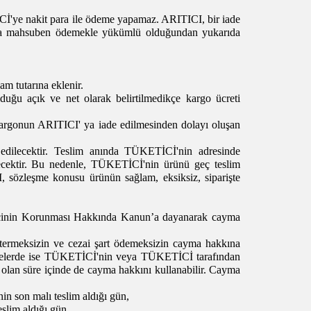
'ye nakit para ile ödeme yapamaz. ARITICI, bir iade
 veya mahsuben ödemekle yükümlü olduğundan yukarıda
am tutarına eklenir.
duğu açık ve net olarak belirtilmedikçe kargo ücreti
 kargonun ARITICI' ya iade edilmesinden dolayı oluşan
im edilecektir. Teslim anında TÜKETİCİ'nin adresinde
ecektir. Bu nedenle, TÜKETİCİ'nin ürünü geç teslim
 sözleşme konusu ürünün sağlam, eksiksiz, siparişte
keticinin Korunması Hakkında Kanun’a dayanarak cayma
termeksizin ve cezai şart ödemeksizin cayma hakkına
leşmelerde ise TÜKETİCİ'nin veya TÜKETİCİ tarafından
olan süre içinde de cayma hakkını kullanabilir. Cayma
n son malı teslim aldığı gün,
slim aldığı gün,