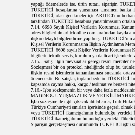
yaptığı ödemelerde ise, ürün tutarı, siparişin TÜKET
TÜKETİCİ hesaplarına yansıması tamamen banka iş
TÜKETİCİ, olası gecikmeler için ARITICI'nın herhang
tarafından TÜKETİCİ hesabına yansıtılmasının ortalama 
7.14. 6698 Sayılı Kişisel Verilerin Korunması Kanu
adres bilgilerinin
ariticionline.com tarafından kayda alı
ilişkin detaylı bilgilendirme yapılmış; TÜKETİCİ’nin aç
Kişisel Verilerin Korunmasına İlişkin Aydınlatma Metni’
TÜKETİCİ, 6698 sayılı Kişiler Verilerin Korunması Kanu
bilgilerin teknik servis, kurulum ya da ticari işlemlerle 
7.15.- Satışı ilgili mevzuatlar gereği resmi merciler
Sözleşmesi bir ön protokol niteliğinde olup bu ürünle
ilişkin resmi işlemlerin tamamlanması sırasında ortay
ödenecektir. Bu satışlar, toplam bedelin TÜKETİCİ tar
kapsamda cayma hakkı, kargo / teslimat ve benzeri nit
7.16.- İşbu sözleşmenin bir veya daha fazla maddesinin
MADDE 8- UYUŞMAZLIK VE YETKİLİ MAHK
İşbu sözleşme ile ilgili çıkacak ihtilaflarda; Türk Huku
Türkiye Cumhuriyeti sınırları içerisinde geçerli olmak 
veya TÜKETİCİ ikametgahının bulunduğu yerdeki İl v
TÜKETİCİ ikametgahının bulunduğu yerdeki Tüketici M
Siparişin gerçekleşmesi durumunda TÜKETİCİ işbu sözl