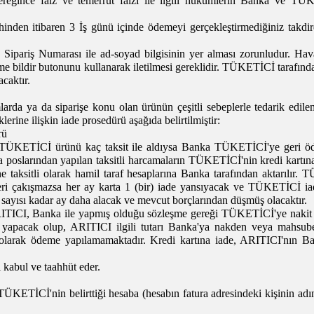
reğince faiz ve temerrüt faizi ile ilgili hükümlerin Banka ve TÜ
rihinden itibaren 3 İş günü içinde ödemeyi gerçekleştirmediğiniz takdir
 Sipariş Numarası ile ad-soyad bilgisinin yer alması zorunludur. Hava
me bildir butonunu kullanarak iletilmesi gereklidir.
TÜKETİCİ tarafından
caktır.
rda ya da siparişe konu olan ürünün çeşitli sebeplerle tedarik edi
rine ilişkin iade prosedürü aşağıda belirtilmiştir:
rü
ışsa, TÜKETİCİ ürünü kaç taksit ile aldıysa Banka TÜKETİCİ'ye geri 
a poslarından yapılan taksitli harcamaların TÜKETİCİ'nin kredi kartı
e taksitli olarak hamil taraf hesaplarına Banka tarafından aktarılır.
ihleri çakışmazsa her ay karta 1 (bir) iade yansıyacak ve TÜKETİCİ iad
i sayısı kadar ay daha alacak ve mevcut borçlarından düşmüş olacaktır.
RITICI, Banka ile yapmış olduğu sözleşme gereği TÜKETİCİ'ye nakit 
sini yapacak olup, ARITICI ilgili tutarı Banka'ya nakden veya mah
arak ödeme yapılamamaktadır. Kredi kartına iade, ARITICI'nın Ba
kabul ve taahhüt eder.
KETİCİ'nin belirttiği hesaba (hesabın fatura adresindeki kişinin adın