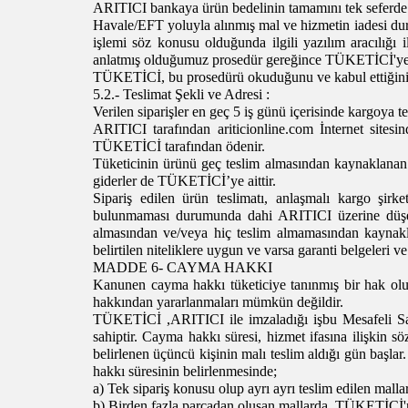
ARITICI bankaya ürün bedelinin tamamını tek seferde 
Havale/EFT yoluyla alınmış mal ve hizmetin iadesi 
işlemi söz konusu olduğunda ilgili yazılım aracılı
anlatmış olduğumuz prosedür gereğince TÜKETİCİ'ye 
TÜKETİCİ, bu prosedürü okuduğunu ve kabul ettiğini 
5.2.- Teslimat Şekli ve Adresi :
Verilen siparişler
en geç 5 iş günü
içerisinde kargoya te
ARITICI tarafından ariticionline.com İnternet sites
TÜKETİCİ tarafından ödenir.
Tüketicinin ürünü geç teslim almasından kaynaklanan 
giderler de TÜKETİCİ’ye aittir.
Sipariş edilen ürün teslimatı, anlaşmalı kargo şirk
bulunmaması durumunda dahi ARITICI üzerine düşen 
almasından ve/veya hiç teslim almamasından kaynakl
belirtilen niteliklere uygun ve varsa garanti belgeleri 
MADDE 6- CAYMA HAKKI
Kanunen cayma hakkı tüketiciye tanınmış bir hak olu
hakkından yararlanmaları mümkün değildir.
TÜKETİCİ ,ARITICI ile imzaladığı işbu Mesafeli Sat
sahiptir. Cayma hakkı süresi, hizmet ifasına ilişki
belirlenen üçüncü kişinin malı teslim aldığı gün baş
hakkı süresinin belirlenmesinde;
a) Tek sipariş konusu olup ayrı ayrı teslim edilen ma
b) Birden fazla parçadan oluşan mallarda, TÜKETİCİ'n