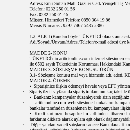
Adresi: Emir Sultan Mah. Gaziler Cad. Yenişehir İş 
Telefon: 0232 250 01 56
0232 250 01 46
Fax:
Müşteri Hizmetleri Telefon: 0850 304 19 86
Mersis Numarası: 9297 7467 5485 2386
1.2. ALICI (Bundan böyle TÜKETİCİ olarak anılacakt
Adı/Soyadı/Ünvanı/Adresi/Telefon/e-mail adresi üye kayı
MADDE 2- KONU
TÜKETİCİ'nin
ariticionline.com
internet sitesinden ele
ile 6502 sayılı Tüketicinin Korunması Hakkındaki Kanu
MADDE 3- SÖZLEŞME KONUSU ÜRÜN
3.1- Sözleşme konusu mal veya hizmetin adı, adeti, KDV d
MADDE 4- ÖDEME
• Siparişinize ilişkin ödemeyi havale veya EFT yöntemiyl
·
Sipariş özeti sayfasında sipariş toplamının kaç taksitle
• Bankanız kampanyalar düzenleyerek sizin seçtiğiniz ta
·
ariticionline.com web sitesinde bankaların kampany
bankalar tarafından düzenlenen bu kampanyalara ilişkin
• Kredi kartınızın hesap kesim tarihinden itibaren sipa
farklarını dikkate alarak aylara eşit olarak dağıtmayabi
·
Diğer yandan vadeli satışların sadece Bankalara ait kred