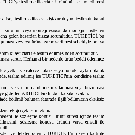
TİCİ’ye teslim edilecektir. Ürününün teslim edilmesi
ise, teslim edilecek kişi/kuruluşun teslimatı kabul
ın kurulum veya montajı esnasında montajını üstlenen
ana gelen hasardan bizzat sorumludur. TÜKETİCİ, bu
pılması ve/veya ürüne zarar verilmesi sebebiyle ortaya
lanım kılavuzları ile teslim edilmesinden sorumludur.
lması şarttır. Herhangi bir nedenle ürün bedeli ödenmez
 yetkisiz kişilerce haksız veya hukuka aykırı olarak
inde, teslim edilmiş ise TÜKETİCİ'nin kendisine teslim
amında ve şartları dahilinde arızalanması veya bozulması
ye giderleri ARITICI tarafından karşılanacaktır.
 iade bölümü bulunan faturada ilgili bölümlerin eksiksiz
enerek gerçekleştirilebilir.
nedeni ile sözleşme konusu ürünü süresi içinde teslim
lmesini, sözleşme konusu ürünün varsa emsali ile
bilir.
kden ve defaten ödenir. TÜKETİCİ’nin kredi kartı ile