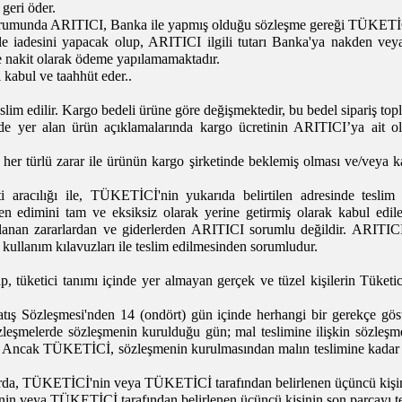
geri öder.
durumunda ARITICI, Banka ile yapmış olduğu sözleşme gereği TÜKETİCİ
ğı ile iadesini yapacak olup, ARITICI ilgili tutarı Banka'ya nakden
nakit olarak ödeme yapılamamaktadır.
kabul ve taahhüt eder..
slim edilir. Kargo bedeli ürüne göre değişmektedir, bu bedel sipariş topl
inde yer alan ürün açıklamalarında kargo ücretinin ARITICI’ya ait ol
her türlü zarar ile ürünün kargo şirketinde beklemiş olması ve/veya
eti aracılığı ile, TÜKETİCİ'nin yukarıda belirtilen adresinde tesl
edimini tam ve eksiksiz olarak yerine getirmiş olarak kabul edil
anan zararlardan ve giderlerden ARITICI sorumlu değildir. ARITICI,
ve kullanım kılavuzları ile teslim edilmesinden sorumludur.
p, tüketici tanımı içinde yer almayan gerçek ve tüzel kişilerin Tü
ış Sözleşmesi'nden 14 (ondört) gün içinde herhangi bir gerekçe gös
n sözleşmelerde sözleşmenin kurulduğu gün; mal teslimine ilişkin söz
lar. Ancak TÜKETİCİ, sözleşmenin kurulmasından malın teslimine kadar 
llarda, TÜKETİCİ'nin veya TÜKETİCİ tarafından belirlenen üçüncü kişini
in veya TÜKETİCİ tarafından belirlenen üçüncü kişinin son parçayı te