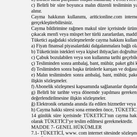
c) Belirli bir süre boyunca malın düzenli tesliminin
alınır.
Cayma hakkının kullanımı, ariticionline.com internet
gerçekleştirebilirsiniz.
Cayma bildirimine rağmen makul süre içerisinde ürünün
çıkacak menfi veya müspet her türlü zararlardan, mad
Tüketici aşağıdaki sözleşmelerde cayma hakkını kulla
a) Fiyatı finansal piyasalardaki dalgalanmalara bağlı 
b) Tüketicinin istekleri veya kişisel ihtiyaçları doğrult
c) Çabuk bozulabilen veya son kullanma tarihi geçebilec
ç) Tesliminden sonra ambalaj, bant, mühür, paket gibi k
d) Tesliminden sonra başka ürünlerle karışan ve doğası
e) Malın tesliminden sonra ambalaj, bant, mühür, paket
ilişkin sözleşmeler.
f) Abonelik sözleşmesi kapsamında sağlananlar dışında, g
g) Belirli bir tarihte veya dönemde yapılması gereke
değerlendirilmesine ilişkin sözleşmeler.
ğ) Elektronik ortamda anında ifa edilen hizmetler vey
h) Cayma hakkı süresi sona ermeden önce, TÜKETİCİ'nin
14 günlük süre içerisinde TÜKETİCİ’nın cayma hakkını 
olarak TÜKETİCİ’ye teslim edilmesi gerekmektedir.
MADDE 7- GENEL HÜKÜMLER
7.1- TÜKETİCİ, www. com internet sitesinde sözleşme ko