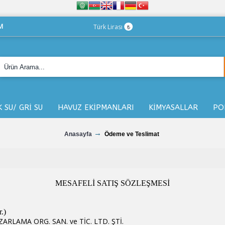
M
Türk Lirası
₺
K SU/ GRİ SU
HAVUZ EKİPMANLARI
KİMYASALLAR
PO
Anasayfa
Ödeme ve Teslimat
MESAFELİ SATIŞ SÖZLEŞMESİ
.)
ARLAMA ORG. SAN. ve TİC. LTD. ŞTİ.