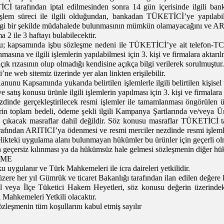
İCİ tarafından iptal edilmesinden sonra 14 gün içerisinde ilgili ban
lem süreci ile ilgili olduğundan, bankadan TÜKETİCİ’ye yapılabi
i bir şekilde müdahalede bulunmasının mümkün olamayacağını ve ARITIC
2 ile 3 haftayı bulabilecektir.
nu; kapsamında işbu sözleşme nedeni ile TÜKETİCİ’ye ait
telefon-TC
nmasına ve ilgili işlemlerin yapılabilmesi için 3. kişi ve firmalara akta
ık rızasının olup olmadığı kendisine açıkça bilgi verilerek sorulmuştur.
ne web sitemiz üzerinde yer alan linkten erişilebilir.
nu Kapsamında yukarıda belirtilen işlemlerle ilgili belirtilen kişisel 
ve satış konusu ürünle ilgili işlemlerin yapılması için 3. kişi ve firmalar
 nezdinde gerçekleştirilecek resmi işlemler ile tamamlanması öngörülen
rin toplam bedeli, ödeme şekli ilgili Kampanya Şartlarında ve/veya Ür
a çıkacak masraflar dahil değildir. Söz konusu masraflar TÜKETİCİ ta
afından ARITICI’ya ödenmesi ve resmi merciler nezdinde resmi işlemler
elikteki uygulama alanı bulunmayan hükümler bu ürünler için geçerli ol
 geçersiz kılınması ya da hükümsüz hale gelmesi sözleşmenin diğer hükü
EME
ku uygulanır ve Türk Mahkemeleri ile icra daireleri yetkilidir.
üzere her yıl Gümrük ve ticaret Bakanlığı tarafından ilan edilen değere
eya İlçe Tüketici Hakem Heyetleri, söz konusu değerin üzerindeki
ahkemeleri Yetkili olacaktır.
eşmenin tüm koşullarını kabul etmiş sayılır