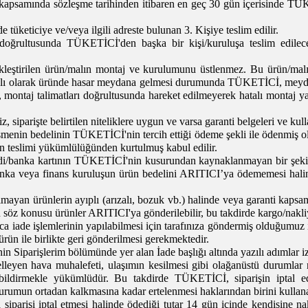
psamında sözleşme tarihinden itibaren en geç 30 gün içerisinde TÜKE
 tüketiciye ve/veya ilgili adreste
bulunan 3. Kişiye teslim edilir.
rultusunda TÜKETİCİ'den başka bir kişi/kuruluşa teslim edilecek 
kleştirilen ürün/malın montaj ve kurulumunu üstlenmez. Bu ürün/mal
aklı olarak üründe hasar meydana gelmesi durumunda TÜKETİCİ, meyd
montaj talimatları doğrultusunda hareket edilmeyerek hatalı montaj ya
siparişte belirtilen niteliklere uygun ve varsa garanti belgeleri ve kul
şmenin bedelinin TÜKETİCİ'nin tercih ettiği ödeme şekli ile ödenmiş o
ün teslimi yükümlülüğünden kurtulmuş kabul edilir.
i/banka kartının TÜKETİCİ'nin kusurundan kaynaklanmayan bir şekilde
i banka veya finans kuruluşun ürün bedelini ARITICI’ya ödememesi hal
olmayan ürünlerin ayıplı (arızalı, bozuk vb.) halinde veya garanti kaps
çin söz konusu ürünler ARITICI'ya gönderilebilir, bu takdirde kargo/nakli
nca iade işlemlerinin yapılabilmesi için tarafınıza göndermiş olduğumuz
rün ile birlikte geri gönderilmesi gerekmektedir.
nin Siparişlerim bölümünde yer alan İade başlığı altında yazılı adımlar izl
leyen hava muhalefeti, ulaşımın kesilmesi gibi olağanüstü durumlar 
dirmekle yükümlüdür. Bu takdirde TÜKETİCİ, siparişin iptal edi
 durumun ortadan kalkmasına kadar ertelenmesi haklarından birini kullana
arişi iptal etmesi halinde ödediği tutar 14 gün içinde kendisine na