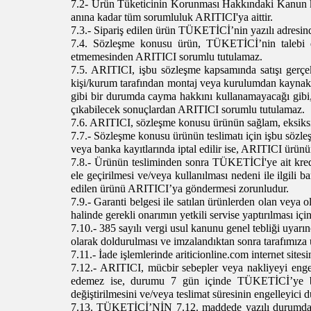
7.2- Ürün Tüketicinin Korunması Hakkındaki Kanun ka
anına kadar tüm sorumluluk ARITICI'ya aittir.
7.3.- Sipariş edilen ürün TÜKETİCİ’nin yazılı adresinde
7.4. Sözleşme konusu ürün, TÜKETİCİ’nin talebi doğ
etmemesinden ARITICI sorumlu tutulamaz.
7.5. ARITICI, işbu sözleşme kapsamında satışı gerçe
kişi/kurum tarafından montaj veya kurulumdan kayn
gibi bir durumda cayma hakkını kullanamayacağı gibi, 
çıkabilecek sonuçlardan ARITICI sorumlu tutulamaz.
7.6. ARITICI, sözleşme konusu ürünün sağlam, eksiksiz, 
7.7.- Sözleşme konusu ürünün teslimatı için işbu sözle
veya banka kayıtlarında iptal edilir ise, ARITICI ürün
7.8.- Ürünün tesliminden sonra TÜKETİCİ'ye ait kred
ele geçirilmesi ve/veya kullanılması nedeni ile ilgil
edilen ürünü ARITICI’ya göndermesi zorunludur.
7.9.- Garanti belgesi ile satılan ürünlerden olan veya 
halinde gerekli onarımın yetkili servise yaptırılması i
7.10.- 385 sayılı vergi usul kanunu genel tebliği uyarı
olarak doldurulması ve imzalandıktan sonra tarafımıza ü
7.11.-
İade işlemlerinde ariticionline.com internet sitesi
7.12.- ARITICI, mücbir sebepler veya nakliyeyi engel
edemez ise, durumu 7 gün içinde TÜKETİCİ’ye bil
değiştirilmesini ve/veya teslimat süresinin engelleyici
7.13.
TÜKETİCİ’NİN 7.12. maddede yazılı durumda sip