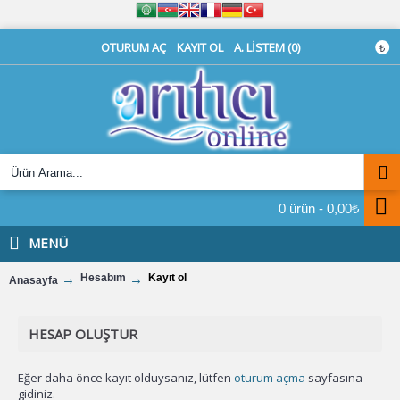
OTURUM AÇ
KAYIT OL
A. LISTEM (
0
)
₺
0 ürün - 0,00₺
MENÜ
Hesabım
Kayıt ol
Anasayfa
HESAP OLUŞTUR
Eğer daha önce kayıt olduysanız, lütfen
oturum açma
sayfasına
gidiniz.