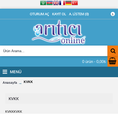
OTURUM AÇ
KAYIT OL
A. LISTEM (
0
)
₺
0 ürün - 0,00₺
MENÜ
KVKK
Anasayfa
KVKK
KVKKKVKK