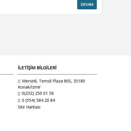
DEVAM
İLETİŞİM BİLGİLERİ
Mersinli, Temsil Plaza 80S, 35180
Konak/İzmir
0(232) 250 01 56
0 (554) 584 20 84
Site Haritası