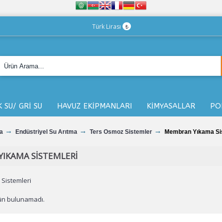
Türk Lirası
₺
K SU/ GRİ SU
HAVUZ EKİPMANLARI
KİMYASALLAR
PO
a
Endüstriyel Su Arıtma
Ters Osmoz Sistemler
Membran Yıkama Sis
IKAMA SISTEMLERI
Sistemleri
ün bulunamadı.