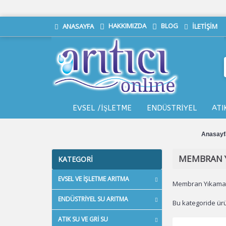
HAKKIMIZDA
BLOG
ANASAYFA
İLETIŞIM
EVSEL /İŞLETME
ENDÜSTRİYEL
ATI
Anasayf
MEMBRAN Y
KATEGORI
EVSEL VE İŞLETME ARITMA
Membran Yıkama 
ENDÜSTRIYEL SU ARITMA
Bu kategoride ür
ATIK SU VE GRI SU