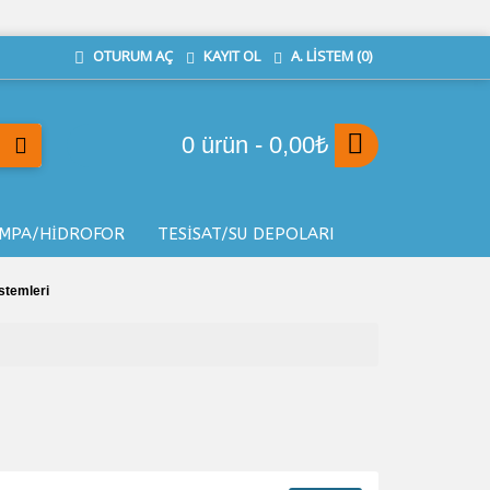
KAYIT OL
A. LISTEM (
0
)
OTURUM AÇ
0 ürün - 0,00₺
MPA/HİDROFOR
TESİSAT/SU DEPOLARI
temleri