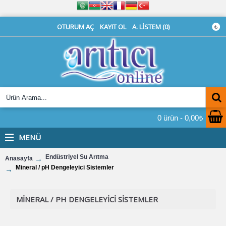
OTURUM AÇ
KAYIT OL
A. LISTEM (
0
)
₺
0 ürün - 0,00₺
MENÜ
Endüstriyel Su Arıtma
Anasayfa
Mineral / pH Dengeleyici Sistemler
MINERAL / PH DENGELEYICI SISTEMLER