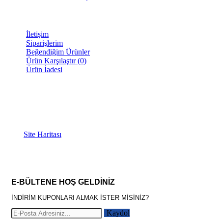
DESTEK
İletişim
Siparişlerim
Beğendiğim Ürünler
Ürün Karşılaştır (
0
)
Ürün İadesi
İLETİŞİM BİLGİLERİ
Mersinli, Temsil Plaza 80S, 35180 Konak/İzmir
0(232) 250 01 56
0 (554) 584 20 84
Site Haritası
E-BÜLTENE HOŞ GELDİNİZ
İNDİRİM KUPONLARI ALMAK İSTER MİSİNİZ?
Kaydol