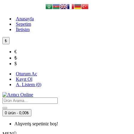
Anasayfa
Sepetim
İletişim
₺
€
₺
$
Oturum Aç
Kayıt Ol
A. Listem (
0
)
0 ürün - 0,00₺
Alışveriş sepetiniz boş!
MENÜ