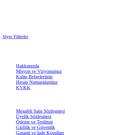
Styre Filtreler
KURUMSAL
Hakkımızda
Misyon ve Vizyonumuz
Kalite Belgelerimiz
Hesap Numaralarımız
KVKK
SİPARİŞ
Mesafeli Satış Sözleşmesi
Üyelik Sözleşmesi
Ödeme ve Teslimat
Gizlilik ve Güvenlik
Garanti ve İade Koşulları