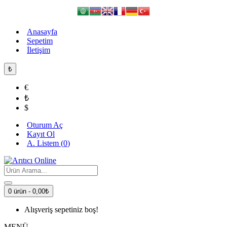
Anasayfa
Sepetim
İletişim
₺
€
₺
$
Oturum Aç
Kayıt Ol
A. Listem (
0
)
0 ürün - 0,00₺
Alışveriş sepetiniz boş!
MENÜ