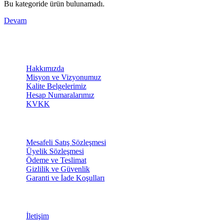
Bu kategoride ürün bulunamadı.
Devam
KURUMSAL
Hakkımızda
Misyon ve Vizyonumuz
Kalite Belgelerimiz
Hesap Numaralarımız
KVKK
SİPARİŞ
Mesafeli Satış Sözleşmesi
Üyelik Sözleşmesi
Ödeme ve Teslimat
Gizlilik ve Güvenlik
Garanti ve İade Koşulları
DESTEK
İletişim