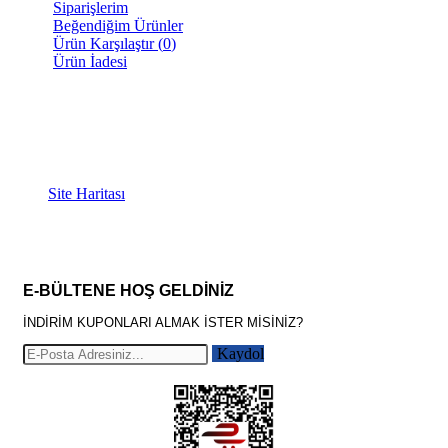
Siparişlerim
Beğendiğim Ürünler
Ürün Karşılaştır (
0
)
Ürün İadesi
İLETİŞİM BİLGİLERİ
Mersinli, Temsil Plaza 80S, 35180 Konak/İzmir
0(232) 250 01 56
0 (554) 584 20 84
Site Haritası
E-BÜLTENE HOŞ GELDİNİZ
İNDİRİM KUPONLARI ALMAK İSTER MİSİNİZ?
Kaydol