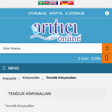
OTURUM AÇ
KAYIT OL
A. LISTEM (
0
)
₺
0 ürün - 0,00₺
MENÜ
Kimyasallar
Temizlik Kimyasalları
Anasayfa
TEMIZLIK KIMYASALLARI
Temizlik Kimyasalları