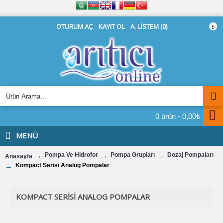
OTURUM AÇ
KAYIT OL
A. LISTEM (
0
)
₺
0 ürün - 0,00₺
MENÜ
Pompa Ve Hidrofor
Pompa Grupları
Dozaj Pompaları
Anasayfa
Kompact Serisi Analog Pompalar
KOMPACT SERISI ANALOG POMPALAR