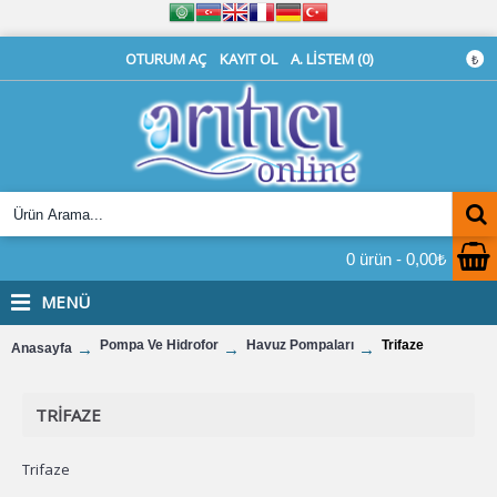
OTURUM AÇ
KAYIT OL
A. LISTEM (
0
)
₺
0 ürün - 0,00₺
MENÜ
Pompa Ve Hidrofor
Havuz Pompaları
Trifaze
Anasayfa
TRIFAZE
Trifaze