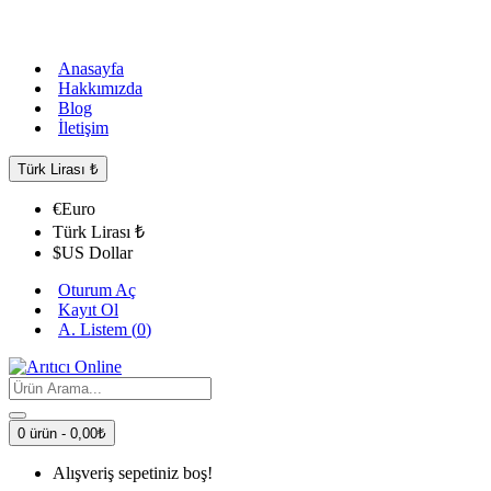
Anasayfa
Hakkımızda
Blog
İletişim
Türk Lirası
₺
€
Euro
Türk Lirası
₺
$
US Dollar
Oturum Aç
Kayıt Ol
A. Listem (
0
)
0 ürün - 0,00₺
Alışveriş sepetiniz boş!