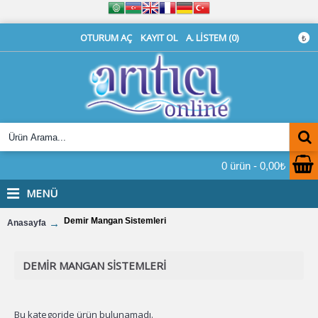
OTURUM AÇ
KAYIT OL
A. LISTEM (
0
)
₺
0 ürün - 0,00₺
MENÜ
Demir Mangan Sistemleri
Anasayfa
DEMIR MANGAN SISTEMLERI
Bu kategoride ürün bulunamadı.