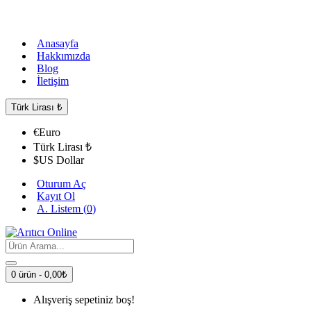
Anasayfa
Hakkımızda
Blog
İletişim
Türk Lirası
₺
€
Euro
Türk Lirası
₺
$
US Dollar
Oturum Aç
Kayıt Ol
A. Listem (
0
)
0 ürün - 0,00₺
Alışveriş sepetiniz boş!