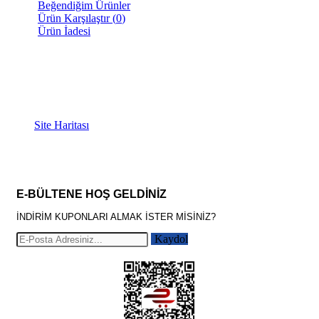
Beğendiğim Ürünler
Ürün Karşılaştır (
0
)
Ürün İadesi
İLETİŞİM BİLGİLERİ
Mersinli, Temsil Plaza 80S, 35180 Konak/İzmir
0(232) 250 01 56
0 (554) 584 20 84
Site Haritası
E-BÜLTENE HOŞ GELDİNİZ
İNDİRİM KUPONLARI ALMAK İSTER MİSİNİZ?
Kaydol