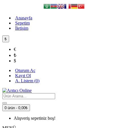
Anasayfa
Sepetim
İletişim
₺
€
₺
$
Oturum Aç
Kayıt Ol
A. Listem (
0
)
0 ürün - 0,00₺
Alışveriş sepetiniz boş!
MENÜ