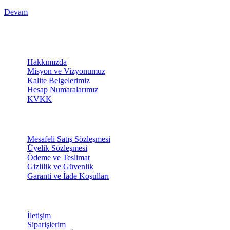
Devam
KURUMSAL
Hakkımızda
Misyon ve Vizyonumuz
Kalite Belgelerimiz
Hesap Numaralarımız
KVKK
SİPARİŞ
Mesafeli Satış Sözleşmesi
Üyelik Sözleşmesi
Ödeme ve Teslimat
Gizlilik ve Güvenlik
Garanti ve İade Koşulları
DESTEK
İletişim
Siparişlerim