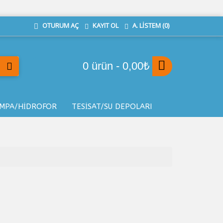
KAYIT OL
A. LISTEM (
0
)
OTURUM AÇ
0 ürün - 0,00₺
MPA/HİDROFOR
TESİSAT/SU DEPOLARI