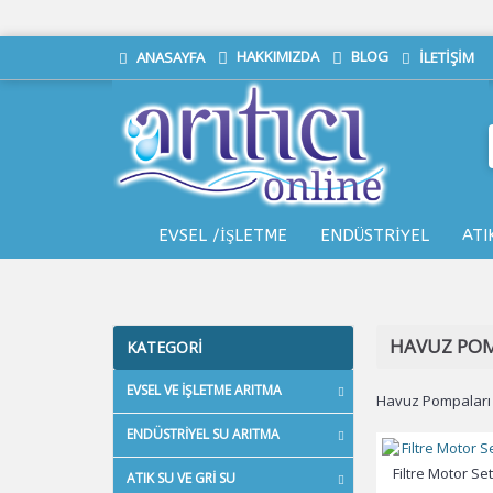
HAKKIMIZDA
BLOG
ANASAYFA
İLETIŞIM
EVSEL /İŞLETME
ENDÜSTRİYEL
ATI
HAVUZ POM
KATEGORI
EVSEL VE İŞLETME ARITMA
Havuz Pompaları
ENDÜSTRIYEL SU ARITMA
Filtre Motor Set
ATIK SU VE GRI SU