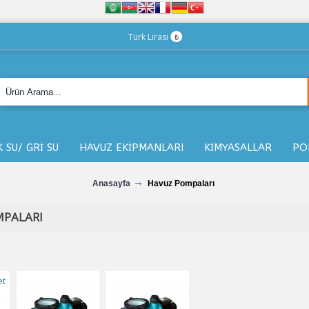
Türk Lirası
₺
K SU/ GRİ SU
HAVUZ EKİPMANLARI
KİMYASALLAR
PO
Anasayfa
Havuz Pompaları
PALARI