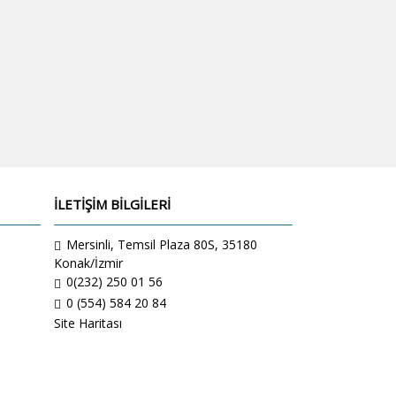
İLETİŞİM BİLGİLERİ
Mersinli, Temsil Plaza 80S, 35180
Konak/İzmir
0(232) 250 01 56
0 (554) 584 20 84
Site Haritası