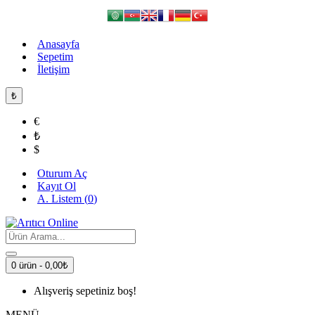
Anasayfa
Sepetim
İletişim
₺
€
₺
$
Oturum Aç
Kayıt Ol
A. Listem (
0
)
0 ürün - 0,00₺
Alışveriş sepetiniz boş!
MENÜ