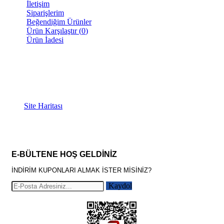
İletişim
Siparişlerim
Beğendiğim Ürünler
Ürün Karşılaştır (
0
)
Ürün İadesi
İLETİŞİM BİLGİLERİ
Mersinli, Temsil Plaza 80S, 35180 Konak/İzmir
0(232) 250 01 56
0 (554) 584 20 84
Site Haritası
E-BÜLTENE HOŞ GELDİNİZ
İNDİRİM KUPONLARI ALMAK İSTER MİSİNİZ?
Kaydol