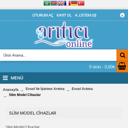
OTURUM AÇ
KAYIT OL
A. LISTEM (
0
)
₺
0 ürün - 0,00₺
MENÜ
Evsel Ve İşletme Arıtma
Evsel Arıtma
Anasayfa
Slim Model Cihazlar
SLIM MODEL CIHAZLAR
Slim Model Cihazlar