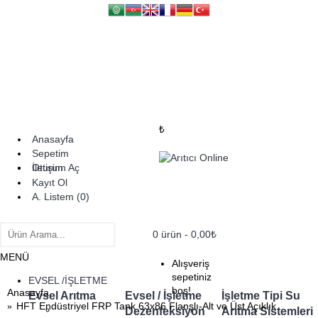
₺
Anasayfa
Sepetim
İletişim
Oturum Aç
Kayıt Ol
A. Listem (
0
)
0 ürün - 0,00₺
MENÜ
Alışveriş
sepetiniz
EVSEL /İŞLETME
boş!
Anasayfa
Evsel Arıtma
Evsel / İşletme
İşletme Tipi Su
HFT Endüstriyel FRP Tank 63x86 Flanşlı-Alt ve Üst Açıklık
Dezenfeksiyon
Arıtma Sistemleri