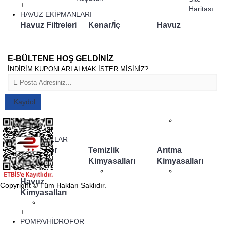
+
Haritası
HAVUZ EKİPMANLARI
Havuz Filtreleri
Kenar/İç
Havuz
Ekipmanlar
Dezenfeksiyon
Havuz Isıtma
Temizlik
Masaj
E-BÜLTENE HOŞ GELDİNİZ
Ekipmanları
Havuzu/Sauna
İNDİRİM KUPONLARI ALMAK İSTER MİSİNİZ?
Ekipmanları
Işıklandırma
Süs Havuzu
Test Kitleri /
Kaydol
Lambalar
Yedek Parçalar
+
KİMYASALLAR
Mineraller
Temizlik
Arıtma
Kimyasalları
Kimyasalları
Havuz
Copyright © Tüm Hakları Saklıdır.
Kimyasalları
+
POMPA/HİDROFOR