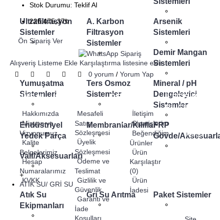
Sistemleri
Stok Durumu:
Teklif Al
Ultrafiltrasyon
A. Karbon
Arsenik
226.475,37₺
Sistemler
Filtrasyon
Sistemleri
Ön Sipariş Ver
Sistemler
Demir Mangan
Sistemleri
Alışveriş Listeme Ekle
Karşılaştırma listesine ekle
0 yorum
/
Yorum Yap
Yumuşatma
Ters Osmoz
Mineral / pH
Sistemleri
Sistemler
Dengeleyici
KURUMSAL
SİPARİŞ
DESTEK
İLETİŞİM
Sistemler
BİLGİLERİ
Hakkımızda
Mesafeli
İletişim
Misyon ve
Satış
Siparişlerim
Endüstriyel
Membranlar/Kılıflar
FRP
Mersinli,
Sözleşmesi
Vizyonumuz
Beğendiğim
Temsil
Yedek Parça
Gövde/Aksesuarla
Üyelik
Kalite
Ürünler
Plaza 80S,
Sözleşmesi
Belgelerimiz
Ürün
35180
Valf/Aksesuarları
Ödeme ve
Hesap
Karşılaştır
Konak/
Teslimat
Numaralarımız
(
0
)
İzmir
+
Gizlilik ve
KVKK
Ürün
0(232)
ATIK SU/ GRİ SU
Güvenlik
İadesi
250 01 56
Atık Su
Gri Su Arıtma
Paket Sistemler
Garanti ve
0 (554)
Ekipmanları
İade
584 20 84
Koşulları
Site