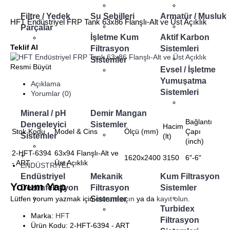
Filtre / Yedek
Su Sebilleri
Armatür / Musluk
HFT Endüstriyel FRP Tank 63x86 Flanşlı-Alt ve Üst Açıklık
Parçalar
İşletme Kum
Aktif Karbon
Teklif Al
Filtrasyon
Sistemleri
Sistemler
Resmi Büyüt
Evsel / İşletme
Yumuşatma
Açıklama
Sistemleri
Yorumlar (0)
Mineral / pH
Demir Mangan
Bağlantı
Dengeleyici
Sistemler
Hacim
Stok Kodu
Model & Cins
Ölçü (mm)
Çapı
Sistemler
(lt)
(inch)
2-HFT-6394
63x94 Flanşlı-Alt ve
+
1620x2400
3150
6"-6"
- ART
Üst Açıklık
ENDÜSTRİYEL
Endüstriyel
Mekanik
Kum Filtrasyon
Yorum Yap
Dezenfeksiyon
Filtrasyon
Sistemler
Sistemler
Lütfen yorum yazmak için
oturum açın
ya da
kayıt olun
.
Turbidex
Marka:
HFT
Filtrasyon
Ürün Kodu:
2-HFT-6394 - ART